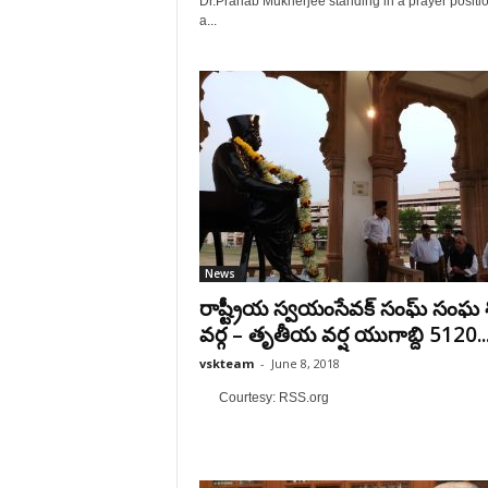
Dr.Pranab Mukherjee standing in a prayer positio
a...
News
రాష్ట్రీయ స్వయంసేవక్ సంఘ్ సంఘ శిక
వర్గ – తృతీయ వర్ష యుగాబ్ది 5120..
vskteam
-
June 8, 2018
Courtesy: RSS.org