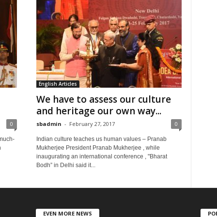
English Articles
We have to assess our culture
and heritage our own way...
0
sbadmin
-
February 27, 2017
0
 much-
Indian culture teaches us human values – Pranab
n
Mukherjee President Pranab Mukherjee , while
inaugurating an international conference , "Bharat
Bodh” in Delhi said it...
EVEN MORE NEWS
PO