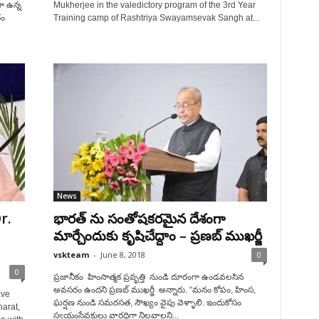
గా ఉన్న
Mukherjee in the valedictory program of the 3rd Year
రం
Training camp of Rashtriya Swayamsevak Sangh at...
News
r.
భారత్ ను సంతోషకరమైన దేశంగా
మార్చేందుకు కృషిచేద్దాం – ప్రణబ్ ముఖర్జీ
vskteam
-
June 8, 2018
0
0
ప్రజానీకం హింసాత్మక ప్రవృత్తి నుండి దూరంగా ఉండవలసిన
అవసరం ఉందని ప్రణబ్ ముఖర్జీ అన్నారు. “మనం కోపం, హింస,
ave
ఘర్షణ నుండి సమరసత, సౌఖ్యం వైపు వెళ్ళాలి. ఇందుకోసం
arat,
స్వయంసేవకులు వారధిగా నిలవాలని...