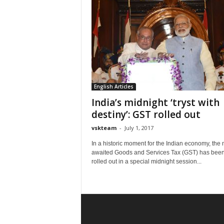
English Articles
India’s midnight ‘tryst with
destiny’: GST rolled out
vskteam
-
July 1, 2017
In a historic moment for the Indian economy, the
awaited Goods and Services Tax (GST) has bee
rolled out in a special midnight session...