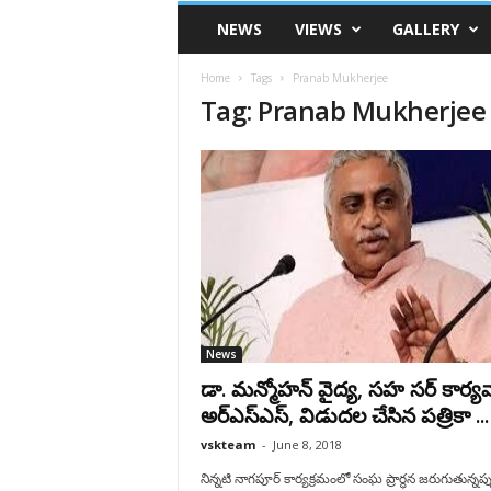
VSK
NEWS
VIEWS
GALLERY
Telangana
Home
Tags
Pranab Mukherjee
Tag: Pranab Mukherjee
News
డా. మన్మోహన్ వైద్య, సహ సర్ కార్
అర్ఎస్ఎస్, విడుదల చేసిన పత్రికా ...
vskteam
-
June 8, 2018
నిన్నటి నాగపూర్ కార్యక్రమంలో సంఘ ప్రార్థన జరుగుతున్నప్