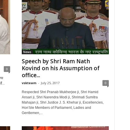
News
Speech by Shri Ram Nath
Kovind on his Assumption of
0
office...
रणव
vskteam
-
July 25, 2017
0
ैं...
Respected Shri Pranab Mukherjee ji, Shri Hamid
Ansari ji, Shri Narendra Modi ji, Shrimati Sumitra
Mahajan ji, Shri Justice J. S. Khehar ji, Excellencies,
Hon’ble Members of Parliament, Ladies and
Gentlemen,...