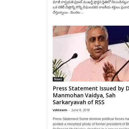
మాజీ రాష్త్రపతి ప్రణబ్ ముఖర్జీ ప్రార్థన స్థితిలో నిలబడినట్లు
ఒక నకిలీ చిత్రాన్ని కొన్ని విఘటనకర రాజకీయ శక్తులు ప్రచా
చేస్తున్నాయి . మొదట ...
News
Press Statement Issued by D
Manmohan Vaidya, Sah
Sarkaryavah of RSS
vskteam
-
June 8, 2018
Press Statement Some divisive political forces h
posted a morphed photo of former president of Bh