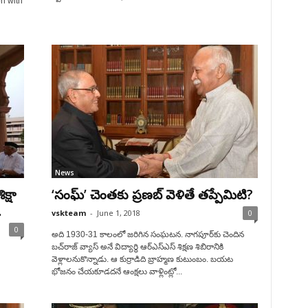
n with
News
్షా
‘సంఘ్’ చెంతకు ప్రణబ్ వెళితే తప్పేమిటి?
.
vskteam
-
June 1, 2018
0
0
అది 1930-31 కాలంలో జరిగిన సంఘటన. నాగపూర్‌కు చెందిన
బచ్‌రాజ్ వ్యాస్ అనే విద్యార్థి ఆర్‌ఎస్‌ఎస్ శిక్షణ శిబిరానికి
వెళ్లాలనుకొన్నాడు. ఆ కుర్రాడిది బ్రాహ్మణ కుటుంబం. బయట
భోజనం చేయకూడదనే ఆంక్షలు వాళ్లింట్లో...