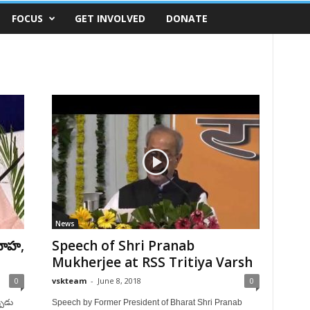
FOCUS
GET INVOLVED
DONATE
News
యవాహ,
Speech of Shri Pranab
Mukherjee at RSS Tritiya Varsh
0
vskteam
-
June 8, 2018
0
పుడు
Speech by Former President of Bharat Shri Pranab