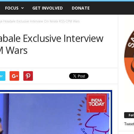
FOCUS
GET INVOLVED
DONATE
eya Hosabale Exclusive Interview On Kerala RSS-CPM Wars
abale Exclusive Interview
M Wars
er
Fol
Twee