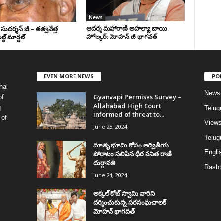
News
ఆదర్శ మహారాణి అహల్యా బాయి
స్. సుదర్శన్ జీ – తత్వవేత్త
హోల్కర్: మోహన్ జీ భాగవత్
డ్ మార్షల్
EVEN MORE NEWS
PO
nal
News
Gyanvapi Permises Survey –
of
Allahabad High Court
g
Telug
informed of threat to...
 of
View
June 25, 2024
Telugu
మాతృ భూమి కోసం అద్వితీయ
Englis
పోరాటం సలిపిన ధీర వనిత రాణి
దుర్గావతి
Rasht
June 24, 2024
అక్కల్‌ కోట్‌ స్వామి వారిని
దర్శించుకున్న సరసంఘచాలక్
మోహన్ భాగవత్