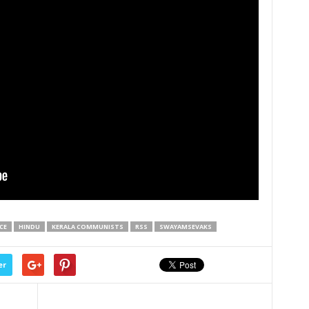
CE
HINDU
KERALA COMMUNISTS
RSS
SWAYAMSEVAKS
er