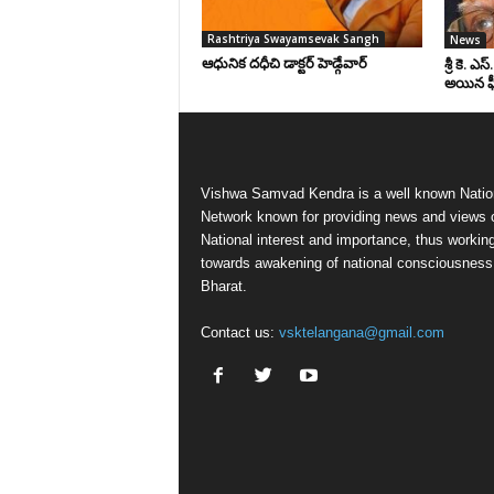
Rashtriya Swayamsevak Sangh
News
ఆధునిక దధీచి డాక్టర్‌ హెడ్గేవార్‌
శ్రీ కె. ఎ
అయిన ఫీల్
Vishwa Samvad Kendra is a well known Natio
Network known for providing news and views 
National interest and importance, thus workin
towards awakening of national consciousness
Bharat.
Contact us:
vsktelangana@gmail.com