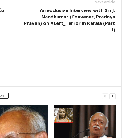
Next article
ీపం
An exclusive Interview with Sri J.
Nandkumar (Convener, Pradnya
Pravah) on #Left_Terror in Kerala (Part
-I)
OR