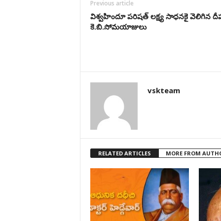
Previous article
విశ్వహిందూ పరిషత్‌ లక్ష్య సాధనకై వెలిగిన ద
కె.బి.సోమయాజులు
vskteam
RELATED ARTICLES
MORE FROM AUTH