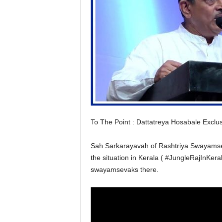
To The Point : Dattatreya Hosabale Excl
Sah Sarkarayavah of Rashtriya Swayamse
the situation in Kerala (
#
JungleRajInKera
swayamsevaks there.