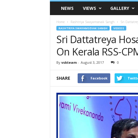
VSK
NEWS
VIEWS
GALLERY
Telangana
Home
Rashtriya Swayamsevak Sangh
Sri Dattatr
RASHTRIYA SWAYAMSEVAK SANGH
VIDEOS
Sri Dattatreya Hos
On Kerala RSS-CP
By
vskteam
-
August 3, 2017
0
SHARE
Facebook
Twitt