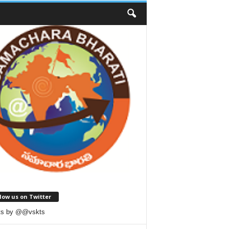
low us on Twitter
ts by @@vskts