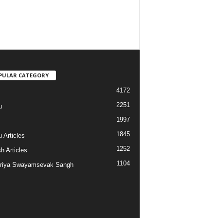
PULAR CATEGORY
4172
2251
u
1997
s
1845
 Articles
1252
h Articles
1104
riya Swayamsevak Sangh