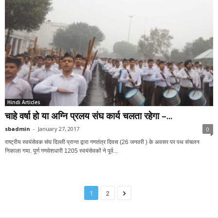
Hindi Articles
चाहे वर्षा हो या अग्नि प्रलय संघ कार्य चलता रहेगा –...
sbadmin
-
January 27, 2017
0
राष्ट्रीय स्वयंसेवक संघ दिल्ली प्रान्त द्वारा गणतंत्र दिवस (26 जनवरी ) के अवसर पर पथ संचलन
निकाला गया. पूर्ण गणवेशधारी 1205 स्वयंसेवकों ने पूर्व...
1
2