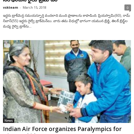
vskteam
-
March 15, 2018
0
ఇద్దరు ట్రాక్‌మెన్ల సమయస్ఫూర్తి వందలాది మంది ప్రాణాలను కాపాడింది. ప్రియస్వామి(60), రామ్‌
నివాస్‌(55) ఇద్దరు రైల్వే ట్రాక్‌మెన్‌లు. వారు తమ విధుల్లో భాగంగా యమున బ్రిడ్జి, తిలక్‌ బ్రిడ్జ్‌ల
మధ్య రైల్వె ట్రాక్‌ను...
News
Indian Air Force organizes Paralympics for