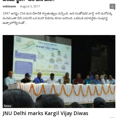
vskteam
-
August 3, 2017
0
1947 ఆగష్టు 15న మన దేశానికి స్వాతంత్య్రం వచ్చింది. అది సంతోషకర వార్తే. కాని మరోపక్క
మనమంతా విని ఎరుగని ఒక మహా విషాదం కూడా జరిగింది. ఒకవంక యావద్దేశం సంపూర్ణ
ఉత్సాహోద్వేగంతో...
News
JNU Delhi marks Kargil Vijay Diwas