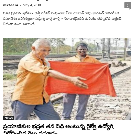
vskteam
-
May 4, 2018
0
పత్రిక ప్రకటన ఇటీవల ఢిల్లీ లో సర్ సంఘచాలక్ డా మోహన్ రావు భాగవత్ గారితో ఒక
సమావేశం జరిగినట్టుగా వస్తున్న వార్త పూర్తిగా నిరాధారమైనది మరియు తప్పుదోవ పట్టించే
విధంగా ఉంది. అలాంటి...
News
ప్రయాణికుల భద్రత తన విధి అంటున్న రైల్వే ఉద్యోగి,
నిరోధించిన రైలు ప్రమాదం