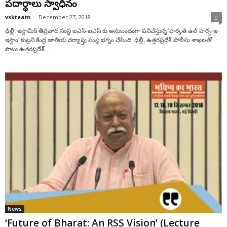
పదార్ధాలు స్వాధీనం
vskteam
-
December 27, 2018
0
ఢిల్లీ: ఇస్లామిక్ తీవ్రవాద సంస్థ ఐఎస్-ఐఎస్ కు అనుబంధంగా పనిచేస్తున్న 'హర్కత్ ఉల్ హర్బ-ఇ-
ఇస్లాం' కుట్రని కేంద్ర జాతీయ దర్యాప్తు సంస్థ భగ్నం చేసింది. ఢిల్లీ, ఉత్తరప్రదేశ్ పోలీసు శాఖలతో
పాటు ఉత్తరప్రదేశ్...
News
‘Future of Bharat: An RSS Vision’ (Lecture