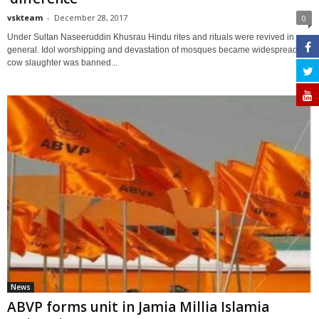
vskteam
-
December 28, 2017
0
Under Sultan Naseeruddin Khusrau Hindu rites and rituals were revived in
general. Idol worshipping and devastation of mosques became widespread,
cow slaughter was banned...
News
ABVP forms unit in Jamia Millia Islamia