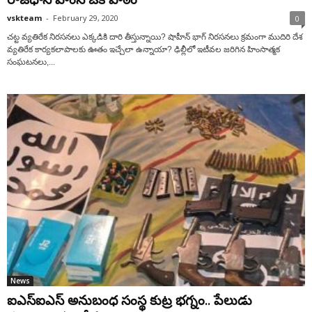
vskteam
-
February 29, 2020
0
చట్ట వ్యతిరేక నిరసనలు ఎక్కడికి దారి తీస్తున్నాయి? షాహీన్ భాగ్ నిరసనలు క్రమంగా ముదిరి దేశ
వ్యతిరేక కార్యకలాపాలకు ఊతం ఇచ్చేలా ఉన్నాయా? ఢిల్లీలో ఇటీవల జరిగిన హింసాత్మక
సంఘటనలు,...
News
ఐఎస్ఐఎస్ అనుబంధ సంస్థ కుట్ర భగ్నం.. పేలుడు