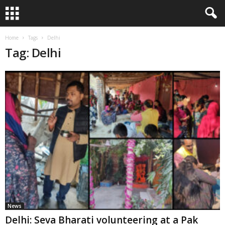
Home
Tags
Delhi
Tag: Delhi
News
Delhi: Seva Bharati volunteering at a Pak