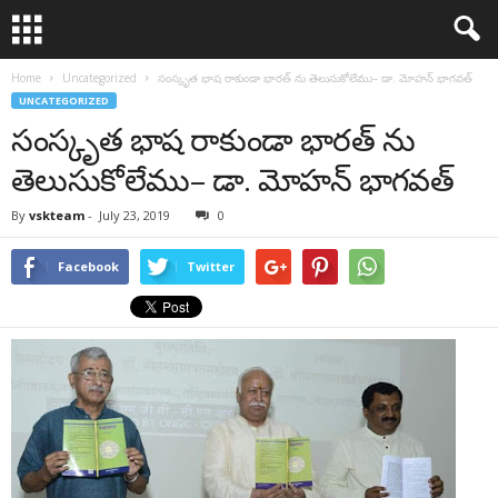
Home
Uncategorized
సంస్కృత భాష రాకుండా భారత్ ను తెలుసుకోలేము– డా. మోహన్ భాగవత్
UNCATEGORIZED
సంస్కృత భాష రాకుండా భారత్ ను
తెలుసుకోలేము– డా. మోహన్ భాగవత్
By
vskteam
-
July 23, 2019
0
Facebook
Twitter