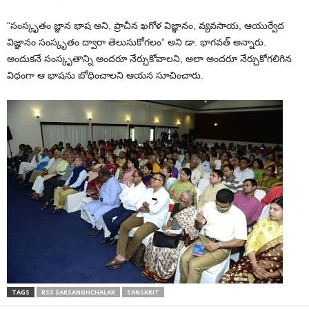
“సంస్కృతం జ్ఞాన భాష అని, ప్రాచీన ఖగోళ విజ్ఞానం, వ్యవసాయ, ఆయుర్వేద
విజ్ఞానం సంస్కృతం ద్వారా తెలుసుకోగలం” అని డా. భాగవత్ అన్నారు.
అందుకనే సంస్కృతాన్ని అందరూ నేర్చుకోవాలని, అలా అందరూ నేర్చుకోగలిగిన
విధంగా ఆ భాషను బోధించాలని ఆయన సూచించారు.
TAGS
RSS SARSANGHCHALAK
SANSKRIT