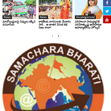
News
News
Uncategorized
మావోయిస్టులపై నిప్పులు కక్కిన
కాకతీయ వారసులకు మేడారం
పరిపాలనా సామర్థ్యానికి
వనవాసీలు
సారె… ఆ జాతర వెనుక కథ
పరమోత్కృష్ట ఉదాహరణ
నిజం కాదా?
అహల్యాబాయి హోల్కర్