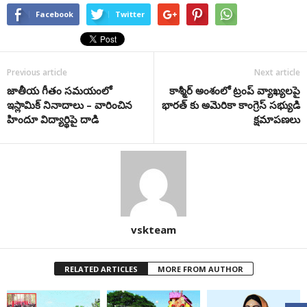
Facebook
Twitter
Previous article
Next article
జాతీయ గీతం సమయంలో
కాశ్మీర్ అంశంలో ట్రంప్ వ్యాఖ్యలపై
ఇస్లామిక్ నినాదాలు – వారించిన
భారత్ కు అమెరికా కాంగ్రెస్ సభ్యుడి
హిందూ విద్యార్థిపై దాడి
క్షమాపణలు
vskteam
RELATED ARTICLES
MORE FROM AUTHOR