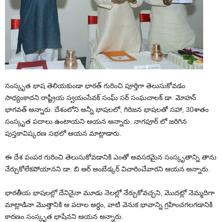
సంస్కృత భాష తెలియకుండా భారత్ గురించి పూర్తిగా తెలుసుకోవడం
సాధ్యంకాదని రాష్ట్రీయ స్వయంసేవక్ సంఘ్ సర్ సంఘచాలక్ డా. మోహన్
భాగవత్ అన్నారు. దేశంలోని అన్నీ భాషలలో, గిరిజన భాషలతో సహా, 30శాతం
సంస్కృత పదాలు ఉంటాయని ఆయన అన్నారు. నాగపూర్ లో జరిగిన
పుస్తకావిష్కరణ సభలో ఆయన మాట్లాడారు.
ఈ దేశ పంపర గురించి తెలుసుకోవడానికి ఎంతో అవసరమైన సంస్కృతాన్ని తాను
నేర్చుకోలేకపోయానని డా. బి ఆర్ అంబేడ్కర్ విచారించేవారని ఆయన అన్నారు.
భారతీయ భాషలల్లో దేనినైనా మూడు నెలల్లో నేర్చుకోవచ్చని, మొదట్లో నెమ్మదిగా
మాట్లాడినా మొత్తానికి ఆ పదాల అర్ధం, వాటి వెనుక భావాన్ని గ్రహించగలగడానికి
కారణం సంస్కృత భాషేనని ఆయన అన్నారు.