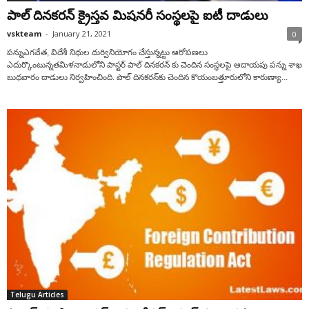
పాల్ దిన‌క‌ర‌న్ క్రైస్త‌వ మిష‌న‌రీ సంస్థ‌ల‌పై ఐటీ దాడులు
vskteam
-
January 21, 2021
0
పన్నుఎగవేత, విదేశీ నిధుల దుర్వినియోగం చేస్తున్న‌ట్టు ఆరోపణలు
ఎదుర్కొంటున్నత‌మిళ‌నాడులోని పాస్ట‌ర్ పాల్ దినకరన్ కు చెందిన సంస్థ‌ల‌పై ఆదాయపు పన్ను శాఖ
బుధవారం దాడులు నిర్వహించింది. పాల్ దిన‌క‌ర‌న్‌కు చెందిన కొయంబత్తూరులోని కారుణ్యా...
Telugu Articles