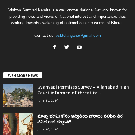
Vishwa Samvad Kendra is a well known National Network known for
providing news and views of National interest and importance, thus
working towards awakening of national consciousness of Bharat.
Contact us:
vsktelangana@gmail.com
EVEN MORE NEWS
Gyanvapi Permises Survey – Allahabad High
Court informed of threat to...
June 25, 2024
మాతృ భూమి కోసం అద్వితీయ పోరాటం సలిపిన ధీర
వనిత రాణి దుర్గావతి
June 24, 2024