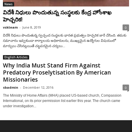
News
విదేశీ నిధులు పొందుతున్న సంస్థలకు కేంద్ర హోంశాఖ
హెచ్చరిక!
vskteam
-
June 8, 2019
0
విదేశీ నిధులు పొందుతున్న స్వచ్చంద సంస్థలకు భారత ప్రభుత్వం హెచ్చరిక జారీ చేసింది. తమకు
సమాచారం ఇవ్వకుండా కార్యాలయ అధికారులను, ముఖ్యమైన ఉద్యోగుల విషయంలో
మార్పులు చేసినట్లయితే చట్టపరమైన చర్యలు...
English Articles
Why India Must Stand Firm Against
Predatory Proselytisation By American
Missionaries
sbadmin
-
December 12, 2016
0
The Ministry of Home Affairs (MHA) placed US-based church, Compassion
International, on its prior permission list earlier this year. The church came
under investigation...