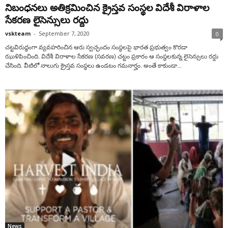
నిబంధనలు అతిక్రమించిన క్రైస్తవ సంస్థల విదేశీ విరాళాల
సేకరణ లైసెన్సులు రద్దు
vskteam
-
September 7, 2020
0
చట్టవిరుద్ధంగా వ్యవహరించిన ఆరు స్వచ్ఛందం సంస్థలపై భారత ప్రభుత్వం కొరడా
ఝుళిపించింది. విదేశీ విరాళాల సేకరణ (సవరణ) చట్టం ప్రకారం ఆ సంస్థలకున్న లైసెన్సులు రద్దు
చేసింది. వీటిలో నాలుగు క్రైస్తవ సంస్థలు ఉండటం గమనార్హం. అంతే కాకుండా...
News