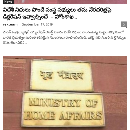
News
విదేశీ నిధులు పొందే సంస్థ సభ్యులు తమ నేరచరిత్రపై
డిక్లరేషన్ ఇవ్వాల్సిందే – హోంశాఖ...
vskteam
-
September 17, 2019
0
ఫారిన్ కంట్రిబ్యూషన్ రెగ్యులేషన్ యాక్ట్ ప్రకారం విదేశీ నిధులు పొందుతున్న సంస్థల విషయంలో
భారత ప్రభుత్వం మరింత కఠినమైన నిబంధనలు రూపొందించింది. ఇకపై ఎఫ్.సి.ఆర్.ఏ లైసెన్సుల
కోసం లేదా విదేశీ...