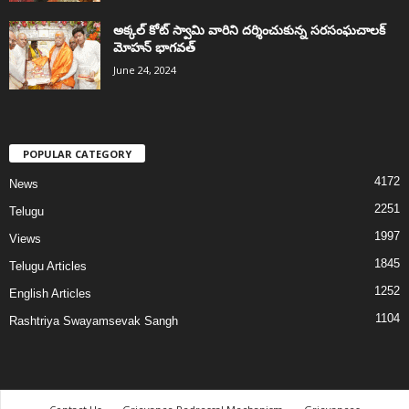
అక్కల్‌ కోట్‌ స్వామి వారిని దర్శించుకున్న సరసంఘచాలక్
మోహన్ భాగవత్
June 24, 2024
POPULAR CATEGORY
4172
News
2251
Telugu
1997
Views
1845
Telugu Articles
1252
English Articles
1104
Rashtriya Swayamsevak Sangh