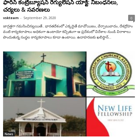
ఫారిన్ కంట్రిబ్యూషన్ రెగ్యులేషన్ యాక్ట్: నిబంధనలు,
చర్యలు & సవరణలు
vskteam
-
September 29, 2020
0
జాగ్రత్తగా గమనించినట్లయితే.. భారతదేశంలో ఎక్కడైతే మావోయిజం, వేర్పాటువాదం, దేశద్రోహం
వంటి కార్యకలాపాలు అధికంగా ఉంటాయో కచ్చితంగా ఆ ప్రదేశంలో విదేశాల నుండి విరాళాలు
పొందుతున్న సంస్థల కార్యకలాపాలు కూడా ఉంటాయి. ఉదాహరణకు ఖలిస్థాన్...
News