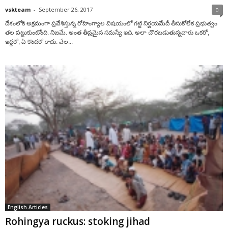
vskteam
-
September 26, 2017
0
దేశంలోకి అక్రమంగా ప్రవేశిస్తున్న రోహింగ్యాల విషయంలో గట్టి నిర్ణయమేదీ తీసుకోలేక ప్రభుత్వం
తల పట్టుకుంటోంది. నిజమే. అంత తీవ్రమైన సమస్యే ఇది. అలా చొరబడుతున్నవారు ఒకరో,
ఇద్దరో, ఏ కొందరో కాదు. వేల...
English Articles
Rohingya ruckus: stoking jihad