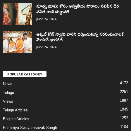
మాతృ భూమి కోసం అద్వితీయ పోరాటం సలిపిన ధీర
వనిత రాణి దుర్గావతి
June 24, 2024
అక్కల్‌ కోట్‌ స్వామి వారిని దర్శించుకున్న సరసంఘచాలక్
మోహన్ భాగవత్
June 24, 2024
POPULAR CATEGORY
4172
News
2251
Telugu
1997
Views
1845
Telugu Articles
1252
English Articles
1104
Rashtriya Swayamsevak Sangh