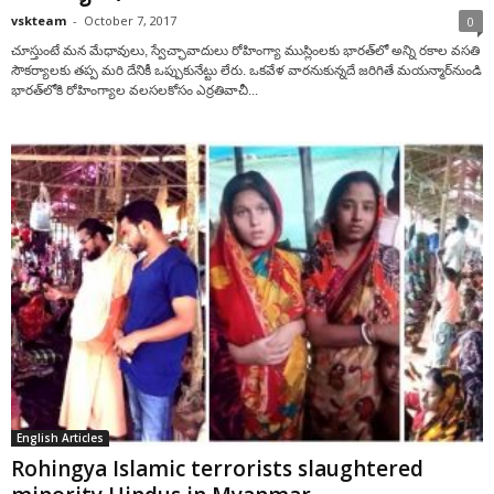
vskteam
-
October 7, 2017
0
చూస్తుంటే మన మేధావులు, స్వేచ్ఛావాదులు రోహింగ్యా ముస్లింలకు భారత్‌లో అన్ని రకాల వసతి
సౌకర్యాలకు తప్ప మరి దేనికీ ఒప్పుకునేట్టు లేరు. ఒకవేళ వారనుకున్నదే జరిగితే మయన్మార్‌నుండి
భారత్‌లోకి రోహింగ్యాల వలసలకోసం ఎర్రతివాచీ...
English Articles
Rohingya Islamic terrorists slaughtered