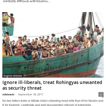
పహడిషరీఫ్ పోలీసులకు అనేక విషయాలు...
English Articles
Ignore ill-liberals, treat Rohingyas unwanted
as security threat
vskteam
-
September 18, 2017
0
No two letters tickle or titillate India’s bleeding heart elite than M for Muslim and
K for Kashmir. Legitimate and well-documented criticism of extremists...