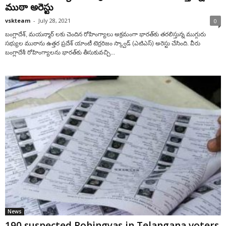
ముఠా అరెస్టు
vskteam
-
July 28, 2021
0
బంగ్లాదేశ్‌, మ‌య‌న్మార్ ల‌కు చెందిన రోహింగ్యాలు అక్ర‌మంగా భార‌త్‌కు త‌ర‌లిస్తున్న ముగ్గురు
సభ్యుల‌ ముఠాను ఉత్తర ప్రదేశ్ యాంటీ టెర్రరిజం స్క్వాడ్ (ఎటిఎస్) అరెస్టు చేసింది. వీరు
బంగ్లాదేశీ రోహింగ్యాల‌ను భార‌త్‌కు తీసుకువ‌చ్చి...
News
190 suspected Rohingyas in Telangana voters