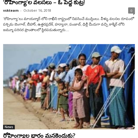
‘రోహింగ్యా’ల వలసలు – ఓ పెద్ద కుట్ర!
vskteam
-
October 16, 2018
0
‘రోహింగ్యా’లు మాయన్మార్ లోని రాఖీని రాష్ట్రంలో నివసించే ముస్లింలు. వీళ్ళు వలసల రూపంలో
పశ్చిమ బెంగాల్, బీహార్, ఉత్తరప్రదేశ్, హర్యానా, పంజాబ్, ఢిల్లీ మీదుగా వచ్చి కాశ్మీర్ లోని
జమ్మూ పరిసర ప్రాంతాలలో స్థిరపడుతున్నారు....
News
రోహింగ్యాల భారం మనకెందుకు?