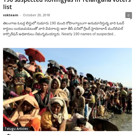
list
vskteam
-
October 20, 2018
0
తెలంగాణ ఓటర్ల లిస్టులో సుమారు 190 మంది రోహింగ్యాలుగా అనుమానిస్తున్న వారి ఓటర్
కార్డులు బయటపడటంతో వారి వివరాలపై ఆరా తీసే పనిలో గ్రేటర్ హైదరాబాద్ మునిసిపల్
కార్పొరేషన్ అధికారులు నిమగ్నమయ్యారు. Nearly 190 names of suspected...
Telugu Articles