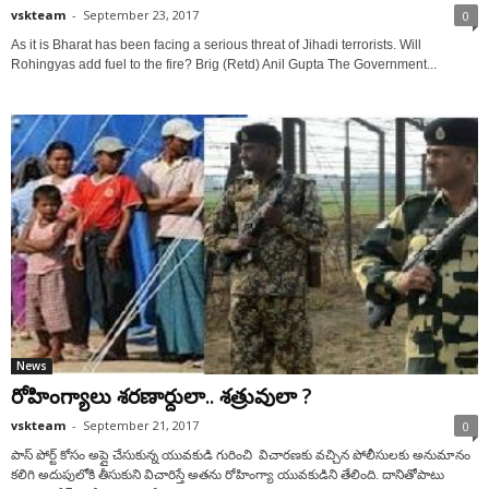
vskteam
-
September 23, 2017
0
As it is Bharat has been facing a serious threat of Jihadi terrorists. Will
Rohingyas add fuel to the fire? Brig (Retd) Anil Gupta The Government...
News
రోహింగ్యాలు శరణార్దులా.. శత్రువులా ?
vskteam
-
September 21, 2017
0
పాస్ పోర్ట్ కోసం అప్లై చేసుకున్న యువకుడి గురించి విచారణకు వచ్చిన పోలీసులకు అనుమానం
కలిగి అదుపులోకి తీసుకుని విచారిస్తే అతను రోహింగ్యా యువకుడిని తేలింది. దానితోపాటు