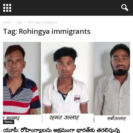
Home
Tags
Rohingya immigrants
Tag: Rohingya immigrants
News
యూపీ: రోహింగ్యాల‌ను అక్ర‌మంగా భార‌త్‌కు త‌ర‌లిస్తున్న