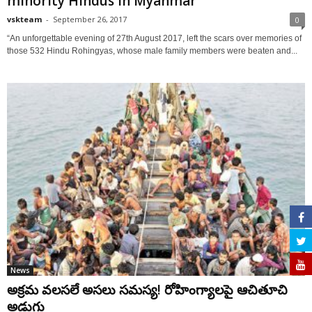
minority Hindus in Myanmar
vskteam
-
September 26, 2017
0
“An unforgettable evening of 27th August 2017, left the scars over memories of
those 532 Hindu Rohingyas, whose male family members were beaten and...
News
అక్రమ వలసలే అసలు సమస్య! రోహింగ్యాలపై ఆచితూచి
అడుగు