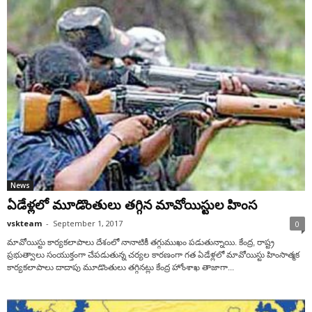
News
ఏడేళ్లలో మూడొంతులు తగ్గిన మావోయిస్టుల హింస
vskteam
-
September 1, 2017
0
మావోయిస్టు కార్యకలాపాలు దేశంలో నానాటికీ తగ్గుముఖం పడుతున్నాయి. కేంద్ర, రాష్ట్ర
ప్రభుత్వాలు సంయుక్తంగా చేపడుతున్న చర్యల కారణంగా గత ఏడేళ్లలో మావోయిస్టు హింసాత్మక
కార్యకలాపాలు దాదాపు మూడొంతులు తగ్గినట్లు కేంద్ర హోంశాఖ తాజాగా...