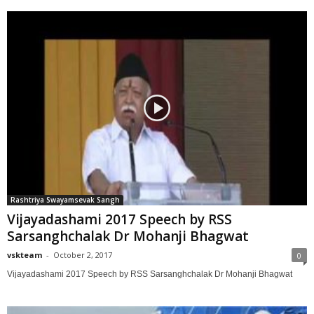
Rashtriya Swayamsevak Sangh
Vijayadashami 2017 Speech by RSS
Sarsanghchalak Dr Mohanji Bhagwat
vskteam
-
October 2, 2017
0
Vijayadashami 2017 Speech by RSS Sarsanghchalak Dr Mohanji Bhagwat