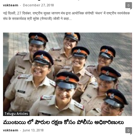
vskteam
-
December 27, 2018
0
नई दिल्ली, 27 दिसंबर. राष्ट्रीय सुरक्षा जागरण मंच द्वारा आयोजिक संगोष्ठी ‘मंथन’ में राष्ट्रीय स्वयंसेवक
संघ के सरकार्यवाह श्री सुरेश (भैय्याजी) जोशी ने कहा...
Telugu Articles
ముంబయి లో పౌరుల రక్షణ కోసం పోలీసు అధికారిణులు
vskteam
-
June 13, 2018
0