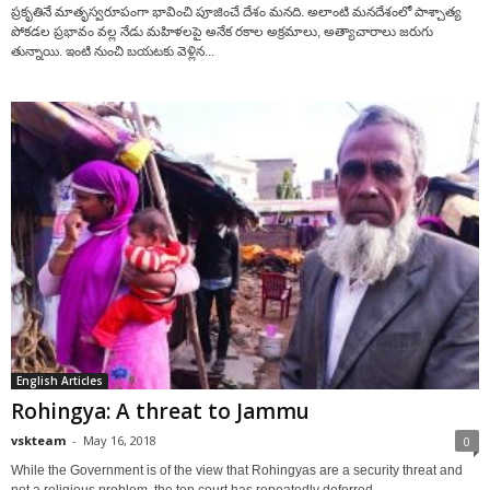
ప్రకృతినే మాతృస్వరూపంగా భావించి పూజించే దేశం మనది. అలాంటి మనదేశంలో పాశ్చాత్య
పోకడల ప్రభావం వల్ల నేడు మహిళలపై అనేక రకాల అక్రమాలు, అత్యాచారాలు జరుగు
తున్నాయి. ఇంటి నుంచి బయటకు వెళ్లిన...
English Articles
Rohingya: A threat to Jammu
vskteam
-
May 16, 2018
0
While the Government is of the view that Rohingyas are a security threat and