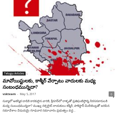
Telugu Articles
మావోయిస్టులకు, కాశ్మీర్ వేర్పాటు వాదులకు మధ్య
సంబంధమున్నదా?
vskteam
-
May 5, 2017
0
సుక్మాలో ఆకస్మిక దాడికి కారకులైన వారికి, శ్రీనగర్‌లో రాళ్ళతో ప్రతిఘటిస్తోన్న నిరసనకారులకి
మధ్య సంబంధమున్నదా? ముఖ్య నక్సలైట్‌ నాయకులు కశ్మీరీ, పాకిస్థానీ మిలిటెంట్లతో జరిపిన
సమావేశాల విషయమై గూఢచార సమాచారం ప్రభుత్వం వద్ద...