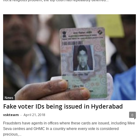
not a religious problem, the top court has repeatedly deferred...
News
Fake voter IDs being issued in Hyderabad
vskteam
-
April 21, 2018
0
Fraudsters have agents in offices where these cards are issued, including Mee
Seva centres and GHMC In a country where every vote is considered
precious,...