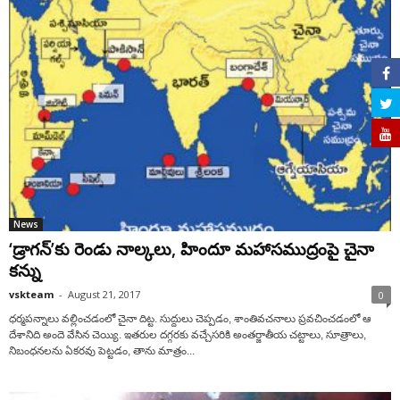
News
‘డ్రాగన్‌’కు రెండు నాల్కలు, హిందూ మహాసముద్రంపై చైనా
కన్ను
vskteam
-
August 21, 2017
0
ధర్మపన్నాలు వల్లించడంలో చైనా దిట్ట. సుద్దులు చెప్పడం, శాంతివచనాలు ప్రవచించడంలో ఆ
దేశానిది అందె వేసిన చెయ్యి. ఇతరుల దగ్గరకు వచ్చేసరికి అంతర్జాతీయ చట్టాలు, సూత్రాలు,
నిబంధనలను ఏకరవు పెట్టడం, తాను మాత్రం...