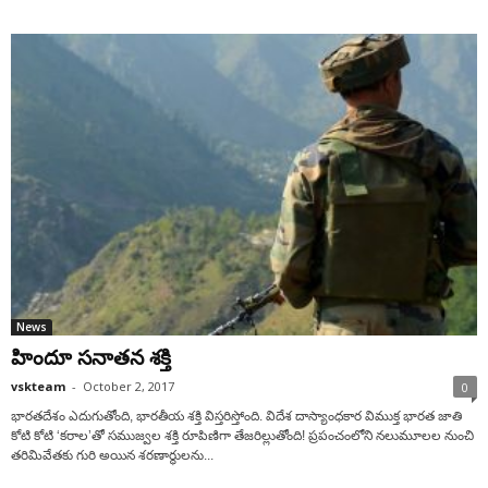
News
హిందూ సనాతన శక్తి
vskteam
-
October 2, 2017
0
భారతదేశం ఎదుగుతోంది, భారతీయ శక్తి విస్తరిస్తోంది. విదేశ దాస్యాంధకార విముక్త భారత జాతి
కోటి కోటి ‘కరాల’తో సముజ్వల శక్తి రూపిణిగా తేజరిల్లుతోంది! ప్రపంచంలోని నలుమూలల నుంచి
తరిమివేతకు గురి అయిన శరణార్థులను...