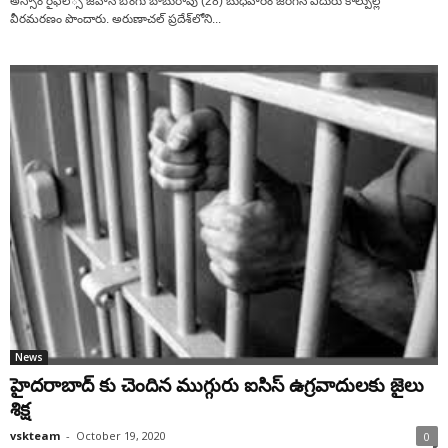
అస్సాం రైఫిల్్స జ‌వాన్ బొంగు బాబురావు (28) బుధ‌వారం జరిగిన ఎదురు కాల్పుల్లో
వీరమ‌ర‌ణం పొందారు. అరుణాచ‌ల్ ప్ర‌దేశ్‌లోని...
News
హైదరాబాద్ కు చెందిన ముగ్గురు ఐసిస్ ఉగ్రవాదులకు జైలు
శిక్ష
vskteam
-
October 19, 2020
0