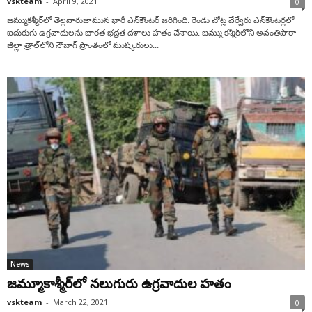
vskteam
-
April 9, 2021
0
జమ్ముకశ్మీర్‌లో తెల్లవారుజామున భారీ ఎన్‎కౌంటర్ జరిగింది. రెండు చోట్ల వేర్వేరు ఎన్‌కౌంటర్లలో
ఐదురుగు ఉగ్రవాదులను భార‌త భ‌ద్ర‌త ద‌ళాలు హ‌తం చేశాయి. జమ్ము కశ్మీర్‎లోని అవంతిపొరా
జిల్లా త్రాల్‌లోని నౌబాగ్‌ ప్రాంతంలో ముష్కరులు...
News
జ‌మ్మూకాశ్మీర్‌లో న‌లుగురు ఉగ్ర‌వాదుల హ‌తం
vskteam
-
March 22, 2021
0