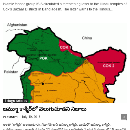
Islamic fanatic group ISIS circulated a threatening letter to the Hindu temples of
Cox’s Bazaar Districts in Bangladesh. The letter warns to the Hindus...
Telugu Articles
జమ్మూ కాశ్మీర్‌లో వెలుగుచూడని నిజాలు
vskteam
-
July 10, 2018
0
అంతా ‘కాశ్మీర్’ అంటుంటారు. నిజానికి అది జమ్మూ కాశ్మీర్. ఇందులో జమ్మూ, కాశ్మీర్,
లడఖ్‌లున్నాయి. ఇవాల్టి సమస్య 22 జిల్లాల్లో కేవలం కాశ్మీరుకు చెందిన 5 జిల్లాలలో 15 శాతానికి