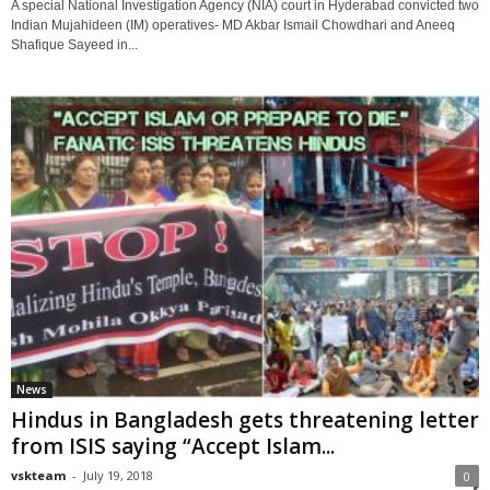
A special National Investigation Agency (NIA) court in Hyderabad convicted two
Indian Mujahideen (IM) operatives- MD Akbar Ismail Chowdhari and Aneeq
Shafique Sayeed in...
News
Hindus in Bangladesh gets threatening letter
from ISIS saying “Accept Islam...
vskteam
-
July 19, 2018
0