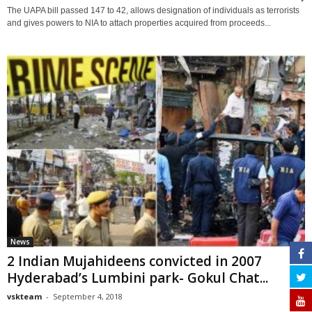
The UAPA bill passed 147 to 42, allows designation of individuals as terrorists
and gives powers to NIA to attach properties acquired from proceeds...
News
2 Indian Mujahideens convicted in 2007
Hyderabad’s Lumbini park- Gokul Chat...
vskteam
-
September 4, 2018
0