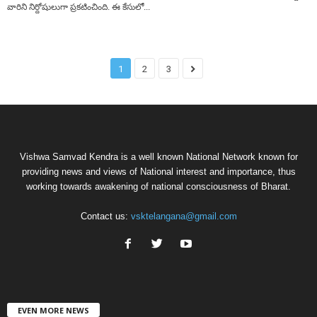
వారిని నిర్దోషులుగా ప్రకటించింది. ఈ కేసులో...
1
2
3
Vishwa Samvad Kendra is a well known National Network known for
providing news and views of National interest and importance, thus
working towards awakening of national consciousness of Bharat.
Contact us:
vsktelangana@gmail.com
EVEN MORE NEWS