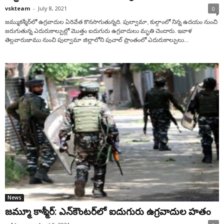
vskteam
-
July 8, 2021
0
జమ్ముకశ్మీర్‌లో ఉగ్రవాదుల ఏరివేత కొనసాగుతున్నది. పుల్వామా, కుల్గాంలో నిన్న ఉదయం నుంచి
జరుగుతున్న ఎదురుకాల్పుల్లో మొత్తం ఐదుగురు ఉగ్ర‌వాదులు మృతి చెందారు. ఇవాళ
తెల్లవారుజాము నుంచి పుల్వామా జిల్లాలోని పుచాల్‌ ప్రాంతంలో ఎదురుకాల్పులు...
News
జమ్మూ కాశ్మీర్‌: ఎన్‌కౌంటర్‌లో ఐదుగురు ఉగ్ర‌వాదుల హ‌తం