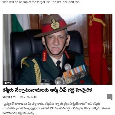
who will be on top of the target list. The list included the...
News
కశ్మీరు వేర్పాటువాదులకు ఆర్మీ చీఫ్ గట్టి హెచ్చరిక
vskteam
-
May 10, 2018
0
‘‘సైన్యంతో పోరాడటం మీ వల్ల కాదు, కశ్మీరుకు స్వాతంత్ర్యం ఎన్నటికీ రాదు’’ అని కశ్మీరు
యువతకు భారత సైన్యాధ్యక్షుడు జనరల్ బిపిన్ రావత్ గట్టిగా చెప్పారు. కొందరు కశ్మీరు యువత
తుపాకులను పట్టుకుంటున్న...