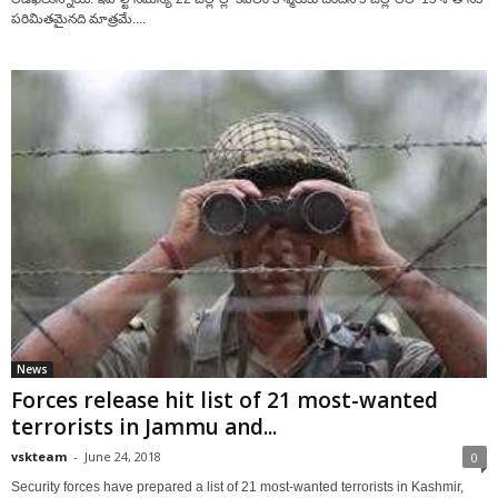
పరిమితమైనది మాత్రమే....
News
Forces release hit list of 21 most-wanted
terrorists in Jammu and...
vskteam
-
June 24, 2018
0
Security forces have prepared a list of 21 most-wanted terrorists in Kashmir,