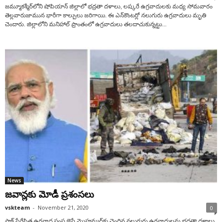
జమ్మూకశ్మీర్‌లోని షోపియాన్ జిల్లాలో భద్రతా దళాలు, లష్కరే ఉగ్రవాదులకు మధ్య సోమవారం
తెల్లవారుజామున భారీగా కాల్పులు జరిగాయి. ఈ ఎన్‌కౌంటర్లో నలుగురు ఉగ్రవాదులు మృతి
చెందారు. జిల్లాలోని మనిహాల్ ప్రాంతంలో ఉగ్రవాదులు త‌ల‌దాచుకున్న‌ట్టు...
News
జ‌వాన్ల‌కు మోడీ ప్ర‌శంస‌లు
vskteam
-
November 21, 2020
0
పాక్ ప్రేరేపిత ఉగ్రవాద సంస్థ జైషే మొహమ్మద్‌కు చెందిన నలుగురు ఉగ్రవాదులను భద్రతా దళాలు