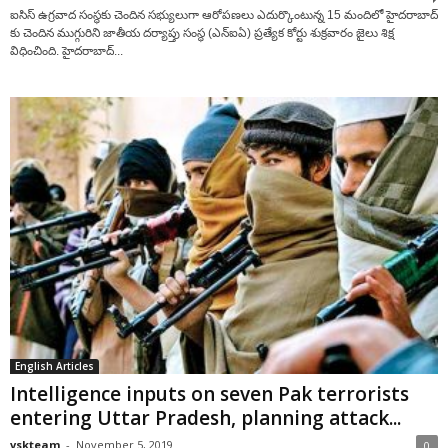
ఐసిస్ ఉగ్రవాద సంస్థకు చెందిన సభ్యులుగా ఆరోపణలు ఎదుర్కొంటున్న 15 మందిలో హైదరాబాద్
కు చెందిన ముగ్గురిని జాతీయ దర్యాప్తు సంస్థ (ఎన్ఐఏ) ప్రత్యేక కోర్టు శుక్రవారం జైలు శిక్ష
విధించింది. హైదరాబాద్...
English Articles
Intelligence inputs on seven Pak terrorists
entering Uttar Pradesh, planning attack...
vskteam
-
November 5, 2019
0