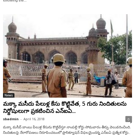
following the...
News
మక్కా మసీదు పేలుళ్ల కేసు కొట్టివేత, 5 గురు నిందితులను
నిర్దోషులుగా ప్రకటించిన ఎన్‌ఐఏ...
sbadmin
-
April 16, 2018
0
మక్కా మసీద్ బాంబు పేలుళ్ల కేసును కొట్టివేస్తూ నాంపల్లి కోర్టు సోమవారం తీర్పు వెలువరించింది.
నిందితులపై నేరారోపణలు నిరూపించటంలో ప్రాసిక్యూషన్‌ విఫలమైందన్న ఎన్‌ఐఏ ప్రత్యేక కోర్టు..