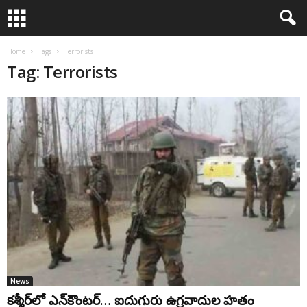
Home
Tags
Terrorists
Tag: Terrorists
News
కశ్మీర్‌లో ఎన్‌కౌంటర్‌… ఐదుగురు ఉగ్ర‌వాదుల హతం