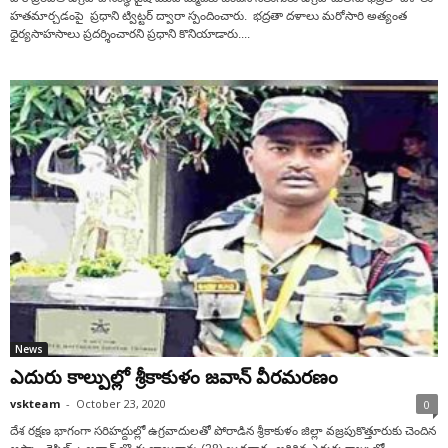
హతమార్చడంపై ప్రధాని ట్విట్టర్ ద్వారా స్పందించారు. భద్రతా దళాలు మరోసారి అత్యంత
ధైర్యసాహసాలు ప్రదర్శించారని ప్రధాని కొనియాడారు....
News
ఎదురు కాల్పుల్లో శ్రీ‌కాకుళం జ‌వాన్ వీరమ‌ర‌ణం
vskteam
-
October 23, 2020
0
దేశ ర‌క్ష‌ణ భాగంగా స‌రిహ‌ద్దుల్లో ఉగ్ర‌వాదుల‌తో పోరాడిన‌ శ్రీ‌కా‌‌కుళం జిల్లా వ‌జ్ర‌పుకొత్తూరుకు చెందిన