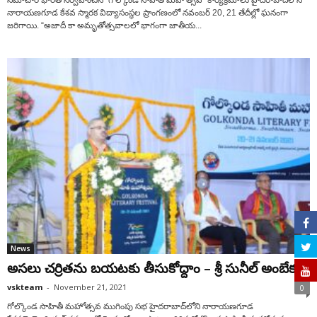
నారాయ‌ణ‌గూడ కేశ‌వ స్మార‌క విద్యాసంస్థ‌ల ప్రాంగ‌ణంలో న‌వంబ‌ర్ 20, 21 తేదీల్లో ఘ‌నంగా
జ‌రిగాయి. “అజాదీ కా అమృతోత్స‌వాల‌లో భాగంగా జాతీయ...
News
అస‌లు చ‌ర్రిత‌ను బ‌య‌ట‌కు తీసుకోద్దాం – శ్రీ సునీల్ అంబేక‌ర్
vskteam
-
November 21, 2021
0
గోల్కొండ సాహితీ మ‌హోత్సవ ముగింపు సభ హైద‌రాబాద్‌లోని నారాయ‌ణ‌గూడ