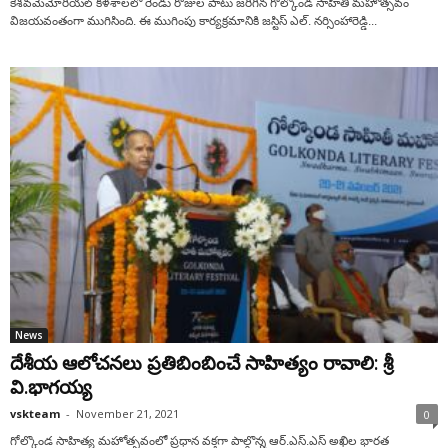
కేశ‌వ‌మెమోరియ‌ల్ క‌ళ‌శాల‌లో రెండు రోజుల పాటు జ‌రిగిన గోల్కొండ సాహితీ మ‌హోత్స‌వం
విజ‌య‌వంతంగా ముగిసింది. ఈ ముగింపు కార్య‌క్ర‌మానికి జ‌స్టిస్ ఎల్‌. న‌ర్సింహారెడ్డి...
News
దేశీయ ఆలోచ‌న‌లు ప్ర‌తిబింబించే సాహిత్యం రావాలి: శ్రీ
వి.భాగ‌య్య‌
vskteam
-
November 21, 2021
0
గోల్కొండ సాహిత్య మ‌హోత్స‌వంలో ప్ర‌ధాన వ‌క్త‌గా పాల్గొన్న ఆర్.ఎస్‌.ఎస్ అఖిల భార‌త