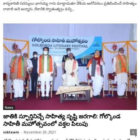
కార్య‌కారిణి స‌ద‌స్యులు భాగ‌య్య గారు మాట్లాడుతూ దేశీయ ఆలోచ‌న‌లు ప్ర‌తిబింబించే సాహిత్యం
రావాలి అని అన్నారు. దేశానికి స్వాతంత్య్రం వ‌చ్చి...
News
జాతికి స్ఫూర్తినిచ్చే సాహిత్య సృష్టి జ‌ర‌గాలి: గోల్కొండ
సాహితీ మ‌హోత్స‌వంలో వ‌క్త‌ల పిలుపు
vskteam
-
November 20, 2021
0