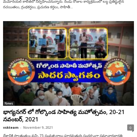
మెమోరియల్ కాలేజిలో నిర్వహించ‌నున్నారు. రెండు రోజుల కార్యక్రమంలో లబ్ద ప్రతిష్టులైన
రచయితలు, గ్రంథకర్తలు, ప్రచురణ క‌ర్త‌లు, సాహితీ...
News
భాగ్యనగర్ లో గోల్కొండ సాహిత్య మహోత్సవం, 20-21
నవంబర్, 2021
vskteam
-
November 9, 2021
0
దేశానికి స్వాతంత్ర్యం వచ్చి 75 సంవత్సరాలు పూర్తవుతున్న సందర్భంగా సమాచారభారతి,