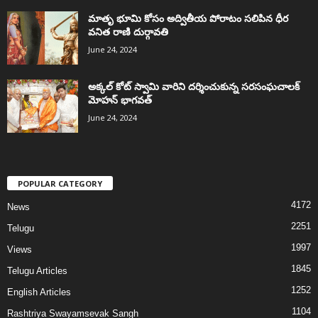
మాతృ భూమి కోసం అద్వితీయ పోరాటం సలిపిన ధీర
వనిత రాణి దుర్గావతి
June 24, 2024
అక్కల్‌ కోట్‌ స్వామి వారిని దర్శించుకున్న సరసంఘచాలక్
మోహన్ భాగవత్
June 24, 2024
POPULAR CATEGORY
4172
News
2251
Telugu
1997
Views
1845
Telugu Articles
1252
English Articles
1104
Rashtriya Swayamsevak Sangh