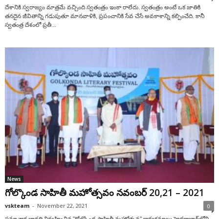
దేశానికి స్వ‌రాజ్యం మాత్ర‌మే వ‌చ్చింది స్వతంత్రం ఇంకా రాలేదు. స్వతంత్రం అంటే ఒక జాతికి
త‌న‌దైన జీవితాన్ని గ‌డుపుతూ మాన‌వాళికి, ప్ర‌పంచానికి సేవ చేసే అవ‌కాశాన్ని క‌ల్పించేది. కానీ
స్వ‌తంత్ర దేశంలో ప్ర‌తీ...
News
గోల్కొండ సాహితీ మ‌హోత్సవం న‌వంబ‌ర్ 20,21 – 2021
vskteam
-
November 22, 2021
0
స‌మాచార భార‌తి నిర్వ‌హించిన "గోల్కొండ సాహితీ మ‌హోత్స‌వ" కార్య‌క్ర‌మాలు హైద‌రాబాద్‌లోని