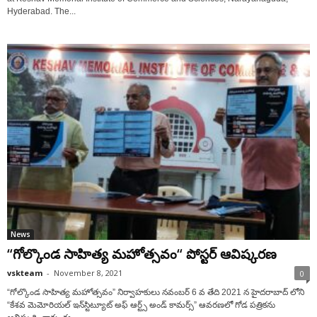
Hyderabad. The...
News
“గోల్కొండ సాహిత్య మహోత్సవం“ పోస్ట‌ర్ ఆవిష్క‌ర‌ణ‌
vskteam
-
November 8, 2021
0
“గోల్కొండ సాహిత్య మహోత్సవం” నిర్వాహకులు నవంబర్ 6 వ తేది 2021 న హైదరాబాద్ లోని
“కేశవ మెమోరియల్ ఇన్‌స్టిట్యూట్ అఫ్ ఆర్ట్స్ అండ్ కామర్స్” ఆవరణలో గోడ పత్రికను