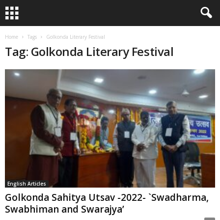
Home
Tags
Golkonda Literary Festival
Tag: Golkonda Literary Festival
English Articles
Golkonda Sahitya Utsav -2022- `Swadharma,
Swabhiman and Swarajya’