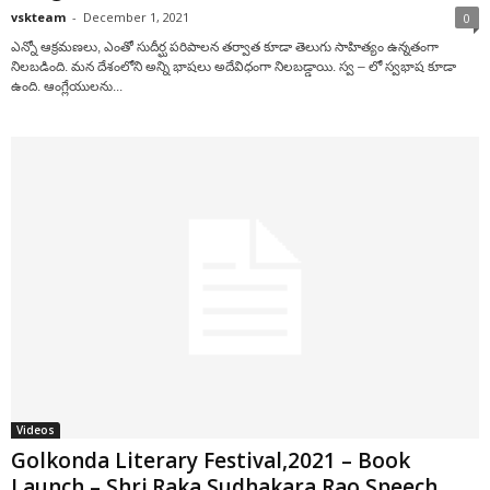
vskteam
-
December 1, 2021
0
ఎన్నో ఆక్ర‌మ‌ణ‌లు, ఎంతో సుదీర్ఘ ప‌రిపాల‌న త‌ర్వాత కూడా తెలుగు సాహిత్యం ఉన్న‌తంగా
నిల‌బ‌డింది. మ‌న దేశంలోని అన్ని భాష‌లు అదేవిధంగా నిల‌బ‌డ్డాయి. స్వ – లో స్వ‌భాష కూడా
ఉంది. ఆంగ్లేయుల‌ను...
Videos
Golkonda Literary Festival,2021 – Book
Launch – Shri.Raka Sudhakara Rao Speech