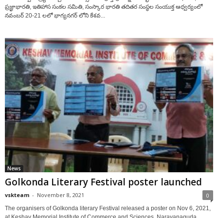
ప్రజ్ఞాభారతి, ఇతిహాస సంకల సమితి, సంస్కార భారతి తదితర సంస్థల సంయుక్త ఆధ్వర్యంలో
నవంబర్ 20-21 లలో భాగ్యనగర్ లోని కేశవ...
News
Golkonda Literary Festival poster launched
vskteam
-
November 8, 2021
0
The organisers of Golkonda literary Festival released a poster on Nov 6, 2021,
at Keshav Memorial Institute of Commerce and Sciences, Narayanaguda,