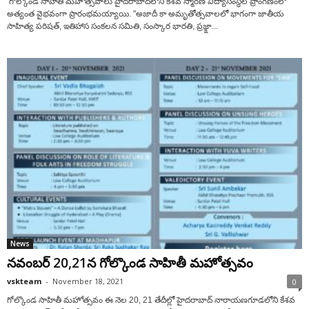
గోల్కొండ సాహితీ మ‌హోత్స‌వాలు హైద‌రాబాద్‌లోని కేశ‌వ స్మార‌ణ విద్యాసంస్థ‌ల ప్రాంగ‌ణంలో
అత్యంత వైభ‌వంగా ప్రారంభ‌మ‌య్యాయి. "అజాదీ కా అమృతోత్స‌వాల‌లో భాగంగా జాతీయ
సాహిత్య పరిష‌త్‌, ఇతిహాస సంక‌ల‌న స‌మితి, సంస్కార భార‌తి, ప్ర‌జ్క్షా...
News
న‌వంబ‌ర్ 20,21న గోల్కొండ సాహితీ మ‌హోత్స‌వం
vskteam
-
November 18, 2021
0
గోల్కొండ సాహితీ మ‌హోత్స‌వం ఈ నెల 20, 21 తేదీల్లో హైద‌రాబాద్ నారాయ‌ణ‌గూడ‌లోని కేశవ