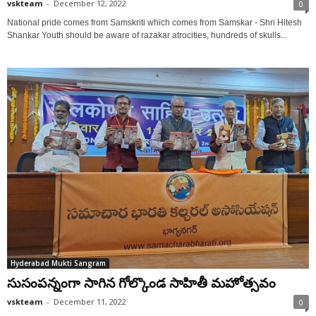
vskteam
-
December 12, 2022
0
National pride comes from Samskriti which comes from Samskar - Shri Hitesh
Shankar Youth should be aware of razakar atrocities, hundreds of skulls...
Hyderabad Mukti Sangram
సుసంపన్నంగా సాగిన గోల్కొండ సాహితీ మహోత్సవం
vskteam
-
December 11, 2022
0