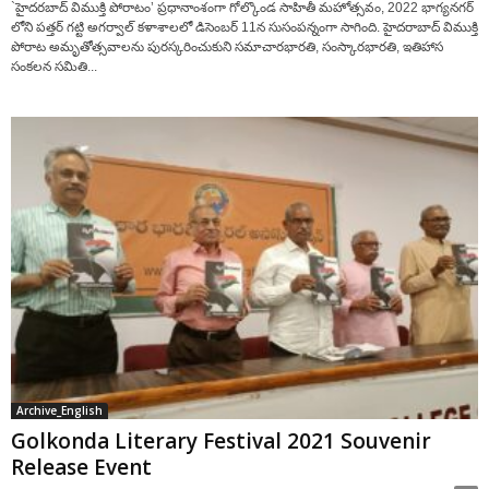
`హైదరబాద్ విముక్తి పోరాటం’ ప్రధానాంశంగా గోల్కొండ సాహితీ మహోత్సవం, 2022 భాగ్యనగర్
లోని పత్తర్ గట్టి అగర్వాల్ కళాశాలలో డిసెంబర్ 11న సుసంపన్నంగా సాగింది. హైదరాబాద్ విముక్తి
పోరాట అమృతోత్సవాలను పురస్కరించుకుని సమాచారభారతి, సంస్కారభారతి, ఇతిహాస
సంకలన సమితి...
Archive_English
Golkonda Literary Festival 2021 Souvenir
Release Event