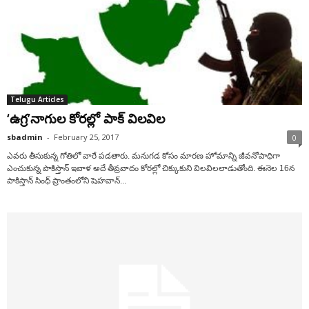
Telugu Articles
‘ఉగ్ర’నాగుల కోరల్లో పాక్ విలవిల
sbadmin
-
February 25, 2017
0
ఎవరు తీసుకున్న గోతిలో వారే పడతారు. మనుగడ కోసం మారణ హోమాన్ని జీవనోపాధిగా
ఎంచుకున్న పాకిస్తాన్ ఇవాళ అదే తీవ్రవాదం కోరల్లో చిక్కుకుని విలవిలలాడుతోంది. ఈనెల 16న
పాకిస్తాన్ సింధ్ ప్రాంతంలోని షెహవాన్...