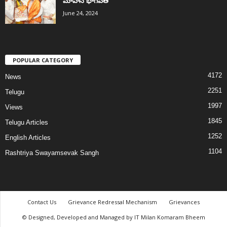
మోహన్ భాగవత్
June 24, 2024
POPULAR CATEGORY
4172
News
2251
Telugu
1997
Views
1845
Telugu Articles
1252
English Articles
1104
Rashtriya Swayamsevak Sangh
Contact Us
Grievance Redressal Mechanism
Grievances
© Designed, Developed and Managed by IT Milan Komaram Bheem