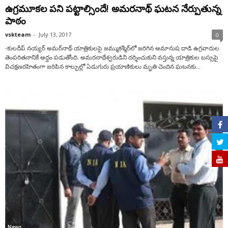
ఉగ్రమూకల పని పట్టాల్సిందే! అమరనాథ్‌ ఘటన నేర్పుతున్న
పాఠం
vskteam
-
July 13, 2017
0
-కులదీప్ నయ్యర్ అమర్‌నాథ్‌ యాత్రికులపై జమ్ముకశ్మీర్‌లో జరిగిన అమానుష దాడి ఉగ్రవాదుల
తెంపరితనానికే అద్దం పడుతోంది. అమరనాథేశ్వరుడిని దర్శించుకుని వస్తున్న యాత్రికుల బస్సుపై
విచక్షణరహితంగా జరిపిన కాల్పుల్లో ఏడుగురు ప్రయాణికులు మృతి చెందిన ఘటనకు...
News