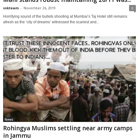
vskteam
-
November 26, 2019
0
Horrifying sound of the bullets shooting at Mumbai’s Taj Hotel still remains
afresh as the ‘city of dreams’ witnessed the scariest and...
News
Rohingya Muslims settling near army camps
in Jammu