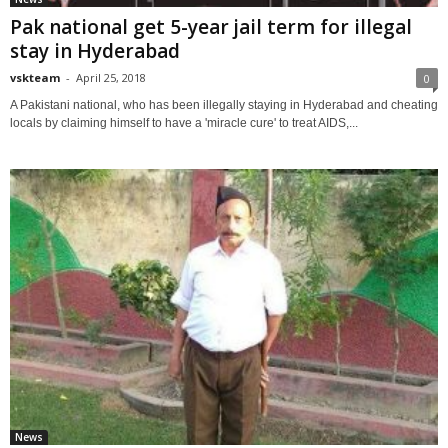
Pak national get 5-year jail term for illegal
stay in Hyderabad
vskteam
-
April 25, 2018
0
A Pakistani national, who has been illegally staying in Hyderabad and cheating
locals by claiming himself to have a 'miracle cure' to treat AIDS,...
News