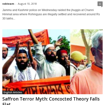
vskteam
-
August 10, 2018
0
Jammu and Kashmir police on Wednesday raided the jhuggis at Channi
Himmat area where Rohingyas are illegally settled and recovered around Rs
30 lakhs...
English Articles
Saffron Terror Myth: Concocted Theory Falls
Flat