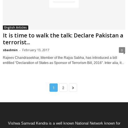
English Articles
It is time to walk the talk: Declare Pakistan a
terrorist...
sbadmin
-
February 13, 2017
0
Rajeev Chandrasekhar, Member of the Rajya Sabha, has introduced a bill
entitled “Declaration of States as Sponsor of Terrorism Bill, 2016”. Inter alia, it...
1
2
Vishwa Samvad Kendra is a well known National Network known for