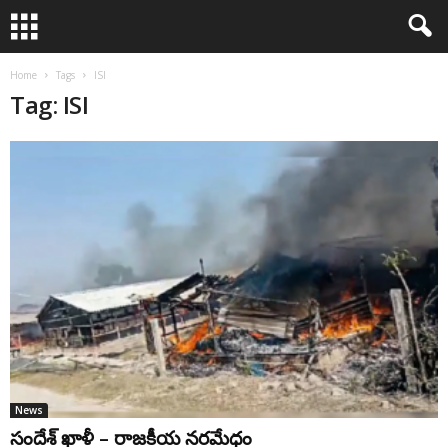
Home
Tags
ISI
Tag: ISI
News
సందేశ్ ఖాళీ – రాజకీయ నరమేధం