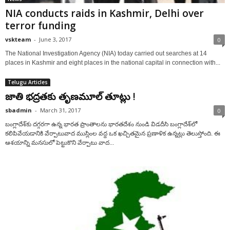
NIA conducts raids in Kashmir, Delhi over
terror funding
vskteam
-
June 3, 2017
0
The National Investigation Agency (NIA) today carried out searches at 14
places in Kashmir and eight places in the national capital in connection with...
Telugu Articles
జాతి భద్రతకు తృణమూల్‌ తూట్లు !
sbadmin
-
March 31, 2017
0
బంగ్లాదేశ్‌కు దగ్గరగా ఉన్న భారత ప్రాంతాలను భారతదేశం నుండి విడదీసి బంగ్లాదేశ్‌లో
కలిపివేయడానికి వేర్పాటువాద ముస్లింల వద్ద ఒక ఖచ్చితమైన ప్రణాళిక ఉన్నట్లు తెలుస్తోంది. ఈ
ఆశయాన్ని మనసులో పెట్టుకొని వేర్పాటు వాద...