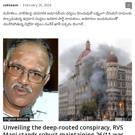
vskteam
-
February 20, 2024
0
మహిళలు, బాలిక‌లపై భయానక అమానవీయ చర్యలు హిందువులే ల‌క్ష్యంగా చేసుకుని దాడుల‌కు
పాల్ప‌డుతున్న ఉగ్ర‌వాద సంస్థ‌లు అధికార పార్టీ నాయ‌కులు, అధికారుల అండ‌దండ‌ల‌తో
చెల‌రేగిపోతున్న విద్రోహ శ‌క్తులు సందేశ్ ఖాళీ పశ్చిమ బెంగాల్...
English Articles
Unveiling the deep-rooted conspiracy, RVS
Mani stands robust maintaining 26/11 was...