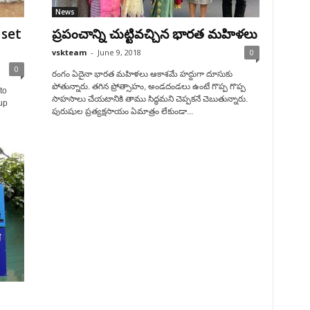
News
 set
ప్రపంచాన్ని చుట్టివచ్చిన భారత మహిళలు
vskteam
-
June 9, 2018
0
0
రంగం ఏదైనా భారత మహిళలు ఆకాశమే హద్దుగా దూసుకు
పోతున్నారు. తగిన ప్రోత్సాహం, అండదండలు ఉంటే గొప్ప గొప్ప
to
సాహసాలు చేయటానికి తాము సిద్ధమని చెప్పకనే చెబుతున్నారు.
up
పురుషుల ప్రత్యక్షసాయం ఏమాత్రం లేకుండా...