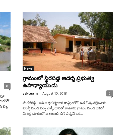
News
గ్రామంలో స్థిరపడ్డ ఆదర్శ ప్రభుత్వ
ఉపాధ్యాయుడు
0
vskteam
-
August 10, 2018
0
్పం
ాటకలోని
మరదగడ్డి - ఇది ఉత్తర కర్ణాటక రాష్ట్రంలోని ఒక చిన్న పల్లెటూరు.
ి వల్ల
హుబ్లీ నుండి సిర్సి వెళ్ళే దారిలో కాతూరు గ్రామం నుండి 2కిలో
మీటర్ల దూరంలో ఉంటుంది. దీని పక్కనే ఒక...