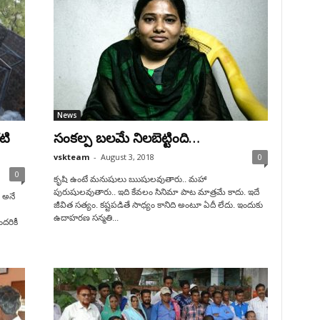
News
టి
సంకల్ప బలమే నిలబెట్టింది…
vskteam
-
August 3, 2018
0
0
కృషి ఉంటే మనుషులు ఋషులవుతారు.. మహా
పురుషులవుతారు.. ఇది కేవలం సినిమా పాట మాత్రమే కాదు. ఇదే
 అనే
జీవిత సత్యం. కష్టపడితే సాధ్యం కానిది అంటూ ఏదీ లేదు. ఇందుకు
ఉదాహరణ సన్మతి...
దరికీ