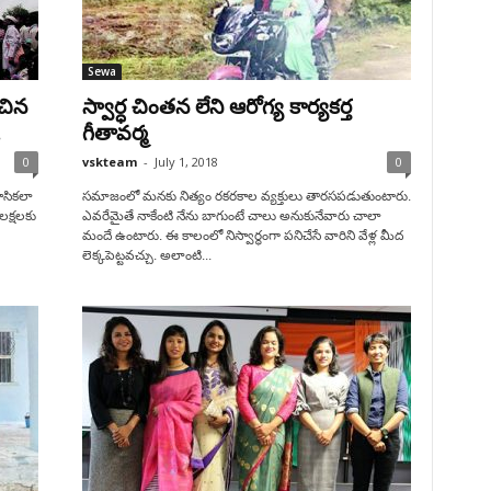
Sewa
ంచిన
స్వార్ధ చింతన లేని ఆరోగ్య కార్యకర్త
.
గీతావర్మ
0
vskteam
-
July 1, 2018
0
లాసికలా
సమాజంలో మనకు నిత్యం రకరకాల వ్యక్తులు తారసపడుతుంటారు.
లక్షలకు
ఎవరేమైతే నాకేంటి నేను బాగుంటే చాలు అనుకునేవారు చాలా
మందే ఉంటారు. ఈ కాలంలో నిస్వార్థంగా పనిచేసే వారిని వేళ్ల మీద
లెక్కపెట్టవచ్చు. అలాంటి...