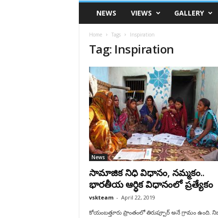
VSK
NEWS
VIEWS
GALLERY
Telangana
Home
Tags
Inspiration
Tag: Inspiration
News
సామాజిక నిధి విధానం, నమ్మకం..
భారతీయ ఆర్ధిక విధానంలో ప్రత్యేకం
vskteam
-
April 22, 2019
కోయంబత్తూరు ప్రాంతంలో తిరుప్పూర్‌ అనే గ్రామం ఉంది. నిజ