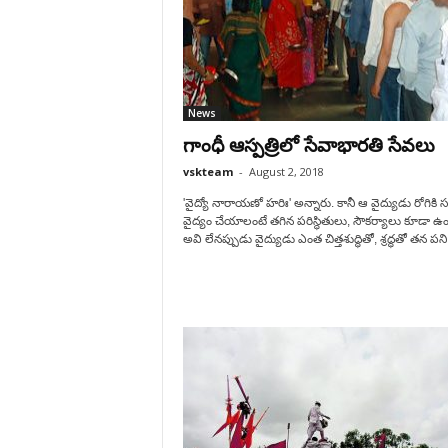
News
గాంధీ ఆస్పత్రిలో సేవాభారతి సేవలు
vskteam
-
August 2, 2018
'వైద్యో నారాయణో హరిః' అన్నారు. కానీ ఆ వైద్యుడు రోగికి 
వైద్యం చేయాలంటే తగిన పరిస్థితులు, సౌకర్యాలు కూడా ఉం
అవి లేనప్పుడు వైద్యుడు ఎంత చిత్తశుద్ధితో, శ్రద్ధతో తన పని.