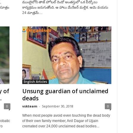
,
ముంబైలోని తాజ్‌ హోటల్‌ రెండో అంతస్తులో ఒక వీడ్కోలు
సూత్రం
కార్యక్రమం జరుగుతోంది. ఆ హాలు మేనేజర్‌ మల్లిక. ఆమె వయసు
24 మాత్రమే....
English Articles
y of
Unsung guardian of unclaimed
.
deads
0
vskteam
-
September 30, 2018
0
When most people avoid even touching the dead body
robatic
of their own family member, Anil Dagar of Ujjain
ro
cremated over 24,000 unclaimed dead bodies...