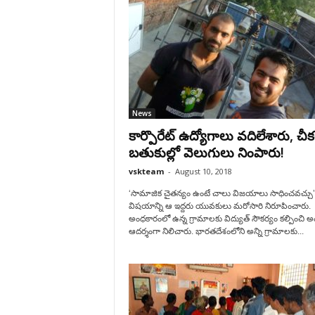
News
కార్పొరేట్‌ ఉద్యోగాలు వదిలేశారు, చీక
బతుకుల్లో వెలుగులు నింపారు!
vskteam
-
August 10, 2018
‘సామాజిక చైతన్యం ఉంటే చాలు విజయాలు సాధించవచ్చు’
విషయాన్ని ఆ ఇద్దరు యువకులు మరోసారి నిరూపించారు.
అంధకారంలో ఉన్న గ్రామాలకు విద్యుత్‌ సౌకర్యం కల్పించి అం
ఆదర్శంగా నిలిచారు. భారతదేశంలోని అన్ని గ్రామాలకు...