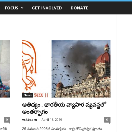
FOCUS
GET INVOLVED
DONATE
News
ఆతిథ్యం.. భారతీయ వ్యాపార వ్యవస్థలో
అంతర్భాగం
0
vskteam
-
April 16, 2019
0
ానికి
26 నవంబర్ 2008వ సంవత్సరం.. రాత్రి తొమ్మిదిన్నర ప్రాంతం.