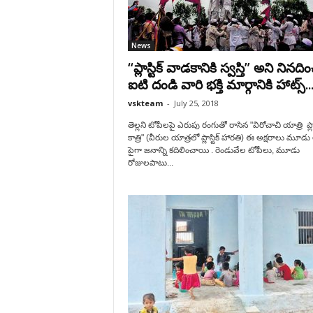
News
“ప్లాస్టిక్ వాడకానికి స్వస్తి” అని నినది
ఐటి దండి వారి భక్తి మార్గానికి హాట్స్..
vskteam
-
July 25, 2018
తెల్లని టోపీలపై ఎరుపు రంగుతో రాసిన "విరోచాచి యాత్రి ప్
కాత్రి" (వీరుల యాత్రలో ప్లాస్టిక్ హారతి) ఈ అక్షరాలు మూడు 
పైగా జనాన్ని కదిలించాయి . రెండువేల టోపీలు, మూడు
రోజులపాటు...