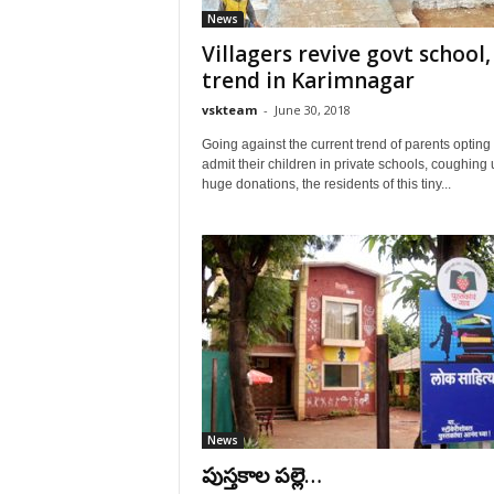
News
Villagers revive govt school,
trend in Karimnagar
vskteam
-
June 30, 2018
Going against the current trend of parents opting 
admit their children in private schools, coughing 
huge donations, the residents of this tiny...
News
పుస్తకాల పల్లె…