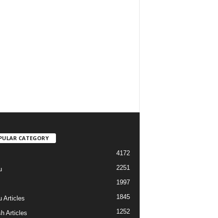
PULAR CATEGORY
4172
2251
u
1997
s
1845
 Articles
1252
h Articles