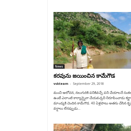
News
కరవును జయించిన కామేగౌడ
vskteam
-
September 29, 2018
మంచి ఆలోచన, నలుగురికి పనికివచ్చే పని చేయాలనే సంకల
ఉంటే ఎలాంటి కార్యాన్నైనా చేయవచ్చని నిరూపించాడు కర్ణ
మాండ్యకి చెందిన కామేగౌడ. 40 ఏళ్లపాటు అతను చేసిన కృష
వర్షాలు లేనప్పుడు...