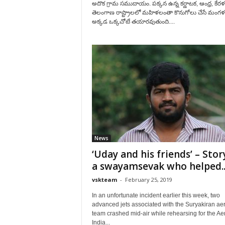
అదొక గ్రామ సముదాయం. పక్కన ఉన్న కర్ణాటక, ఆంధ్ర, కేరళ
తెలంగాణ రాష్ట్రాలలో మహిళలంతా కొనుగోలు చేసే మంగళ
అక్కడ ఒక్కచోటే తయారవుతుంది....
News
‘Uday and his friends’ – Stor
a swayamsevak who helped..
vskteam
-
February 25, 2019
In an unfortunate incident earlier this week, two
advanced jets associated with the Suryakiran ae
team crashed mid-air while rehearsing for the Ae
India...