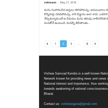
vskteam
-
May 27, 2018
మనం సంపాదించిన ఆస్తులు కరిగిపోవచ్చు, అనుబంధాలు 
కొన్నిసార్లు చెదిరిపోవచ్చు. కాని విజ్ఞానం అలా కాదు. ఒకసారి
నేర్చుకున్నామంటే ఆ విషయం మనం తనువు చాలిరచేరత 
మనతోనే ఉంటుంది. మనల్ని జీవితాంతం...
...
1
2
3
8
Vishwa Samvad Kendra is a well known Natio
Network known for providing news and views 
National interest and importance, thus workin
towards awakening of national consciousness
Bharat.
Contact us:
vsktelangana@gmail.com