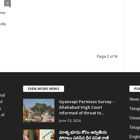
0
కూడా
వరకు
Page 2 of 8
EVEN MORE NEWS
PO
nal
News
Gyanvapi Permises Survey –
of
Allahabad High Court
g
Telug
informed of threat to...
 of
View
June 25, 2024
Telugu
మాతృ భూమి కోసం అద్వితీయ
Englis
పోరాటం సలిపిన ధీర వనిత రాణి