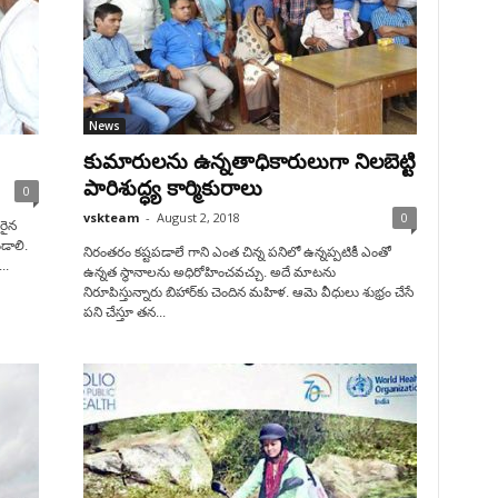
News
కుమారులను ఉన్నతాధికారులుగా నిలబెట్టి
పారిశుద్ధ్య కార్మికురాలు
0
vskteam
-
August 2, 2018
0
సరైన
డాలి.
నిరంతరం కష్టపడాలే గాని ఎంత చిన్న పనిలో ఉన్నప్పటికీ ఎంతో
..
ఉన్నత స్థానాలను అధిరోహించవచ్చు. అదే మాటను
నిరూపిస్తున్నారు బిహార్‌కు చెందిన మహిళ. ఆమె వీధులు శుభ్రం చేసే
పని చేస్తూ తన...