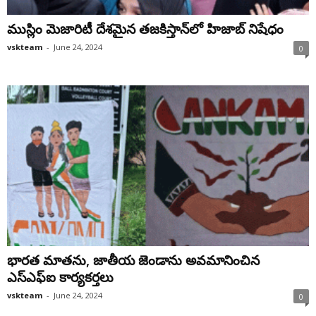
ముస్లిం మెజారిటీ దేశమైన తజకిస్తాన్‌‌లో హిజాబ్‌ నిషేధం
vskteam
-
June 24, 2024
0
భారత మాతను, జాతీయ జెండాను అవమానించిన
ఎస్‌ఎఫ్‌ఐ కార్యకర్తలు
vskteam
-
June 24, 2024
0