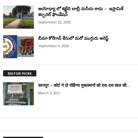
అయోధ్యా లో కట్టేది బాబ్రీ మసీదు కాదు – ఇస్లామిక్
కల్చరల్ ఫౌండేషన్
September 22, 2020
బీమా కోరేగావ్ కేసులో మరో ముగ్గురు అరెస్ట్
September 9, 2020
EDITOR PICKS
कानपुर – कोर्ट ने दो रोहिंग्या मुसलमानों को दस-दस साल की...
March 5, 2021