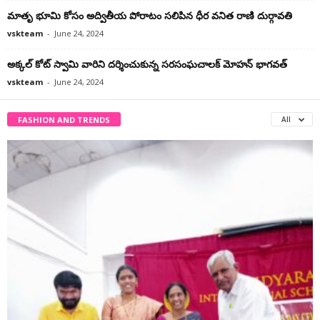
మాతృ భూమి కోసం అద్వితీయ పోరాటం సలిపిన ధీర వనిత రాణి దుర్గావతి
vskteam
-
June 24, 2024
అక్కల్‌ కోట్‌ స్వామి వారిని దర్శించుకున్న సరసంఘచాలక్ మోహన్ భాగవత్
vskteam
-
June 24, 2024
FASHION AND TRENDS
All