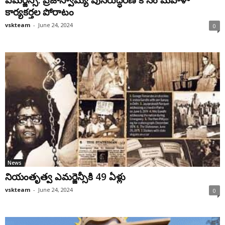
కార్యకర్తల పోరాటం
vskteam
-
June 24, 2024
0
News
నియంతృత్వ ఎమర్జెన్సీకి 49 ఏళ్లు
vskteam
-
June 24, 2024
0