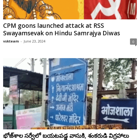
CPM goons launched attack at RSS
Swayamsevak on Hindu Samrajya Diwas
vskteam
-
June 23, 2024
0
భోజ్‌శాల సర్వేలో బయటపడ్డ వాసుకి, శంకరుడి విగ్రహాలు