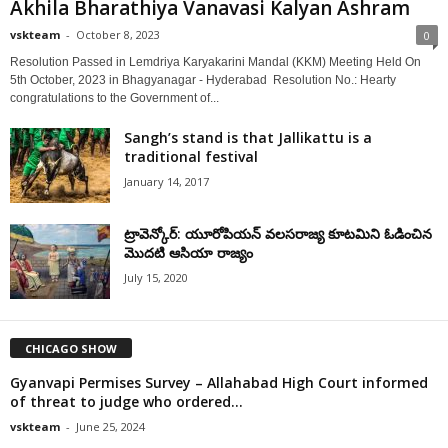
Akhila Bharathiya Vanavasi Kalyan Ashram
vskteam
-
October 8, 2023
0
Resolution Passed in Lemdriya Karyakarini Mandal (KKM) Meeting Held On
5th October, 2023 in Bhagyanagar - Hyderabad Resolution No.: Hearty
congratulations to the Government of...
Sangh’s stand is that Jallikattu is a
traditional festival
January 14, 2017
ట్రావెన్కోర్: యూరోపియన్ వలసరాజ్య కూటమిని ఓడించిన
మొదటి ఆసియా రాజ్యం
July 15, 2020
CHICAGO SHOW
Gyanvapi Permises Survey – Allahabad High Court informed
of threat to judge who ordered...
vskteam
-
June 25, 2024