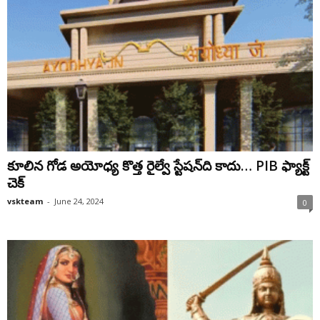
కూలిన గోడ అయోధ్య కొత్త రైల్వే స్టేషన్‌ది కాదు… PIB ఫ్యాక్ట్‌
చెక్‌
vskteam
-
June 24, 2024
0