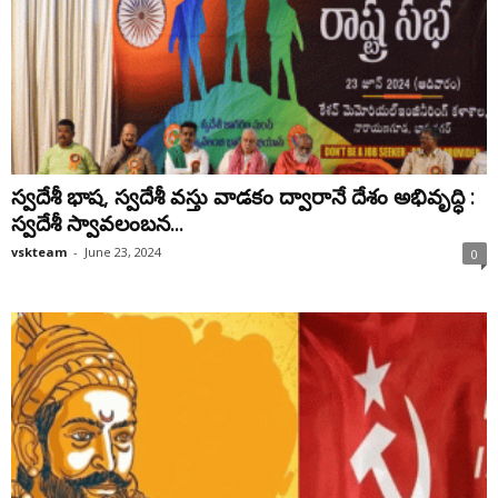
స్వదేశీ భాష, స్వదేశీ వస్తు వాడకం ద్వారానే దేశం అభివృద్ధి :
స్వదేశీ స్వావలంబన...
vskteam
-
June 23, 2024
0