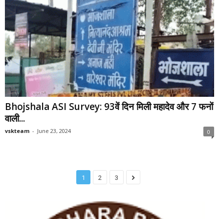
Bhojshala ASI Survey: 93वें दिन मिली महादेव और 7 फनों
वाली...
vskteam
-
June 23, 2024
0
1
2
3