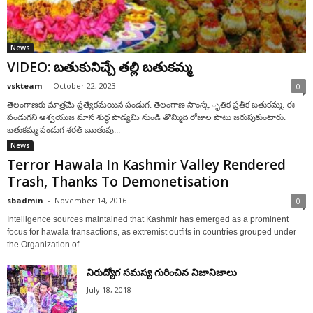
News
VIDEO: బతుకునిచ్చే తల్లి బతుకమ్మ
vskteam
-
October 22, 2023
0
తెలంగాణకు మాత్రమే ప్రత్యేకమయిన పండుగ. తెలంగాణ సాంస్క ృతిక ప్రతీక బతుకమ్మ. ఈ
పండుగని ఆశ్వయుజ మాస శుద్ధ పాడ్యమి నుండి తొమ్మిది రోజుల పాటు జరుపుకుంటారు.
బతుకమ్మ పండుగ శరత్ ఋతువు...
News
Terror Hawala In Kashmir Valley Rendered
Trash, Thanks To Demonetisation
sbadmin
-
November 14, 2016
0
Intelligence sources maintained that Kashmir has emerged as a prominent
focus for hawala transactions, as extremist outfits in countries grouped under
the Organization of...
నిరుద్యోగ సమస్య గురించిన నిజానిజాలు
July 18, 2018