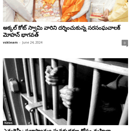
అక్కల్‌ కోట్‌ స్వామి వారిని దర్శించుకున్న సరసంఘచాలక్
మోహన్ భాగవత్
vskteam
-
June 24, 2024
0
News
ఎమర్జెన్సీ: ప్రజాస్వామ్య పునరుద్ధరణ కోసం మహిళా