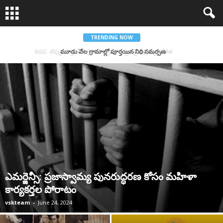
TRENDING NOW
మూడు వేల గ్రామాల్లో పూర్తయిన నిధి సమర్పణ
ఎమర్జెన్సీ: ప్రజాస్వామ్య పునరుద్ధరణ కోసం మహిళా
కార్యకర్తల పోరాటం
vskteam
-
June 24, 2024