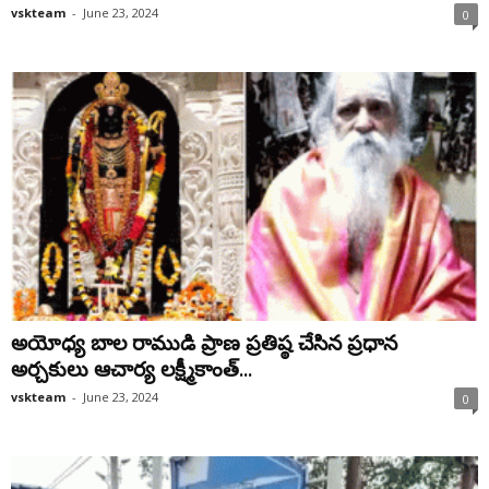
vskteam
-
June 23, 2024
0
అయోధ్య బాల రాముడి ప్రాణ ప్రతిష్ఠ చేసిన ప్రధాన
అర్చకులు ఆచార్య లక్ష్మీకాంత్‌...
vskteam
-
June 23, 2024
0