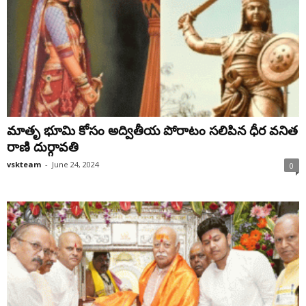
మాతృ భూమి కోసం అద్వితీయ పోరాటం సలిపిన ధీర వనిత
రాణి దుర్గావతి
vskteam
-
June 24, 2024
0