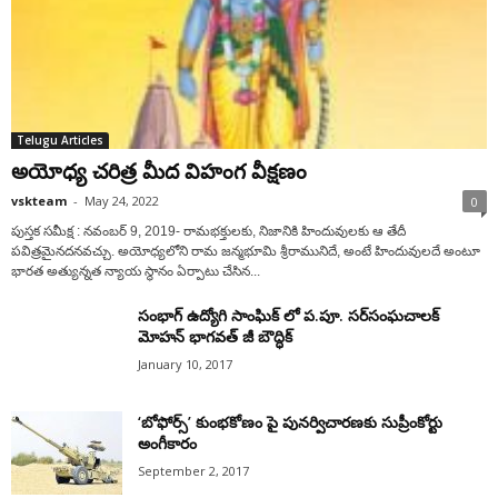
Telugu Articles
అయోధ్య చరిత్ర మీద విహంగ వీక్షణం
vskteam
-
May 24, 2022
0
పుస్తక సమీక్ష : నవంబర్‌ 9, 2019- ‌రామభక్తులకు, నిజానికి హిందువులకు ఆ తేదీ
పవిత్రమైనదనవచ్చు. అయోధ్యలోని రామ జన్మభూమి శ్రీరామునిదే, అంటే హిందువులదే అంటూ
భారత అత్యున్నత న్యాయ స్థానం ఏర్పాటు చేసిన...
సంభాగ్‌ ఉద్యోగి సాంఘిక్‌ లో ప.పూ. సర్‌సంఘచాలక్‌
మోహన్ భాగవత్ జీ బౌద్ధిక్‌
January 10, 2017
‘బోఫోర్స్‌’ కుంభకోణం పై పునర్విచారణకు సుప్రీంకోర్టు
అంగీకారం
September 2, 2017