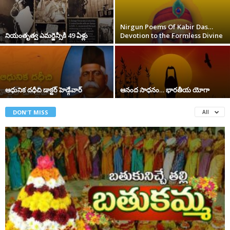
Nirgun Poems Of Kabir Das…
నియంతృత్వ ఎమర్జెన్సీకి 49 ఏళ్లు
Devotion to the Formless Divine
ఆధునిక దధీచి డాక్టర్‌ హెడ్గేవార్‌
ఆనంద సాధనం… భారతీయ యోగా
DON'T MISS
All