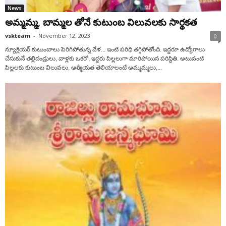
News
అమ్మమ్మ, బామ్మల తోనే కుటుంబ విలువలకు సార్థకత
vskteam
-
November 12, 2023
0
న్యూక్లియర్ కుటుంబాలు పెరిగిపోతున్న వేళ... ఇంటి పరిధి తగ్గిపోతోంది. ఇద్దరూ ఉద్యోగాలు
చేసుకునే తల్లిదండ్రులు, వాళ్లకు ఒకరో, ఇద్దరు పిల్లలుగా మారిపోయిన పరిస్థితి. అటువంటి
పిల్లలకు కుటుంబ విలువలు, ఆత్మీయత తెలియాలంటే అమ్మమ్మలు,...